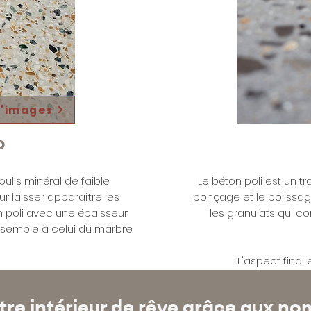
d'images
o
ulis minéral de faible
Le béton poli est un t
r laisser apparaître les
ponçage et le polissag
n poli avec une épaisseur
les granulats qui co
ressemble à celui du marbre.
L'aspect final
tre intérieur de rêve grâce aux n